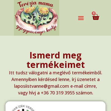
0
Ismerd meg
termékeimet
Itt tudsz válogatni a meglévő termékeimből.
Amennyiben kérdésed lenne, írj üzenetet a
laposiistvanne@gmail.com e-mail címre,
vagy hívj a ‭+36 70 319 3955‬ számon.