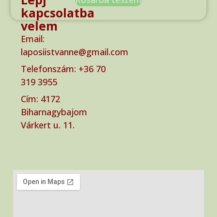
kapcsolatba
velem
Email:
laposiistvanne@gmail.com
Telefonszám: ‭+36 70
319 3955‬
Cím: ‭4172
Biharnagybajom
Várkert u. 11.