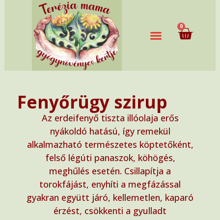
0
Fenyőrügy szirup
Az erdeifenyő tiszta illóolaja erős
nyákoldó hatású, így remekül
alkalmazható természetes köptetőként,
felső légúti panaszok, köhögés,
meghűlés esetén. Csillapítja a
torokfájást, enyhíti a megfázással
gyakran együtt járó, kellemetlen, kaparó
érzést, csökkenti a gyulladt