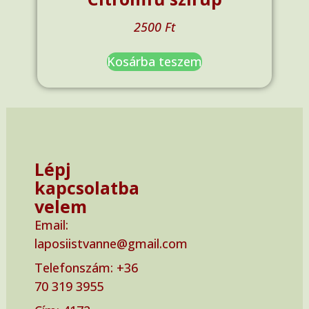
2500
Ft
Kosárba teszem
Lépj
kapcsolatba
velem
Email:
laposiistvanne@gmail.com
Telefonszám: ‭+36
70 319 3955‬