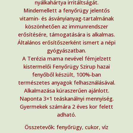
nyálkahártya irritáltságát.
Mindemellett a fenyőrügy jelentős
vitamin- és ásványianyag-tartalmának
köszönhetően az immunrendszer
erősítésére, támogatására is alkalmas.
Általános erősítőszerként ismert a népi
gyógyászatban.
A Terézia mama nevével fémjelzett
kistermelői Fenyőrügy Szirup hazai
fenyőből készült, 100%-ban
természetes anyagok felhasználásával.
Alkalmazása kúraszerűen ajánlott.
Naponta 3×1 teáskanálnyi mennyiség.
Gyermekek számára 2 éves kor felett
adható.
Összetevők: fenyőrügy, cukor, víz