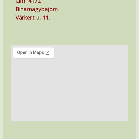
Cím: ‭4172
Biharnagybajom
Várkert u. 11.