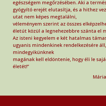
egészségem megőrzésében. Aki a termé
gyógyító erejét elutasítja, és a hithez ve
utat nem képes megtalálni,
véleményem szerint az összes elképzelh
életút közül a legnehezebbre szánta el 
Az isteni kegyelem e két hatalmas táma
ugyanis mindenkinek rendelkezésére áll,
mindegyikünknek
magának kell eldöntenie, hogy éli le sajá
életét!”
Mária