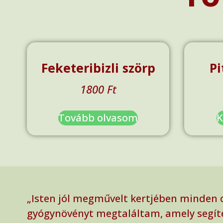
Feketeribizli szörp
Pi
1800
Ft
Tovább olvasom
K
„Isten jól megművelt kertjében minden 
gyógynövényt megtaláltam, amely segít