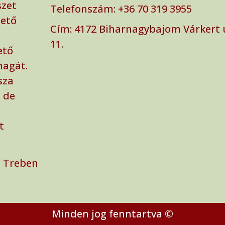
szet
Telefonszám: ‭+36 70 319 3955‬
zető
Cím: ‭4172 Biharnagybajom Várkert 
11.
ető
magát.
sza
 de
t
 Treben
Minden jog fenntartva ©