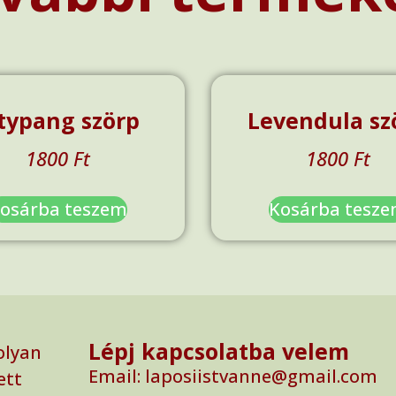
typang szörp
Levendula sz
1800
Ft
1800
Ft
osárba teszem
Kosárba tesz
Lépj kapcsolatba velem
olyan
Email: laposiistvanne@gmail.com
ett