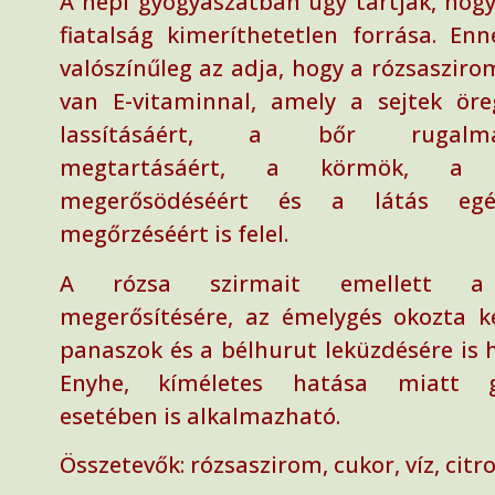
A népi gyógyászatban úgy tartják, hogy
fiatalság kimeríthetetlen forrása. Enn
valószínűleg az adja, hogy a rózsaszirom
van E-vitaminnal, amely a sejtek ör
lassításáért, a bőr rugalma
megtartásáért, a körmök, a h
megerősödéséért és a látás egés
megőrzéséért is felel.
A rózsa szirmait emellett a
megerősítésére, az émelygés okozta k
panaszok és a bélhurut leküzdésére is h
Enyhe, kíméletes hatása miatt g
esetében is alkalmazható.
Összetevők: rózsaszirom, cukor, víz, cit