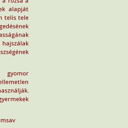
 a rózsa a
ek alapját
 telis tele
egedésének
sságának
ajszálak
zségének
 gyomor
ellemetlen
asználják.
yermekek
romsav