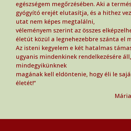
egészségem megőrzésében. Aki a termé
gyógyító erejét elutasítja, és a hithez ve
utat nem képes megtalálni,
véleményem szerint az összes elképzelh
életút közül a legnehezebbre szánta el 
Az isteni kegyelem e két hatalmas táma
ugyanis mindenkinek rendelkezésére áll,
mindegyikünknek
magának kell eldöntenie, hogy éli le sajá
életét!”
Mária