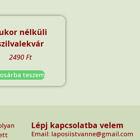
ukor nélküli
szilvalekvár
2490
Ft
osárba teszem
Lépj kapcsolatba velem
olyan
Email: laposiistvanne@gmail.com
ett