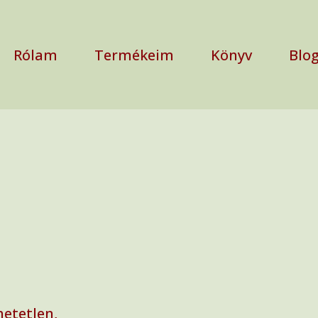
Rólam
Termékeim
Könyv
Blo
hetetlen,