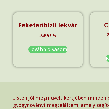
Feketeribizli lekvár
C
2490
Ft
Tovább olvasom
K
„Isten jól megművelt kertjében minden 
gyógynövényt megtaláltam, amely segít