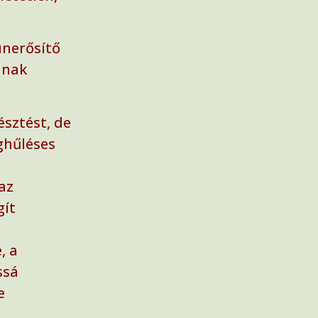
unerősítő
ának
észtést, de
ghűléses
.
az
gít
, a
ssá
e