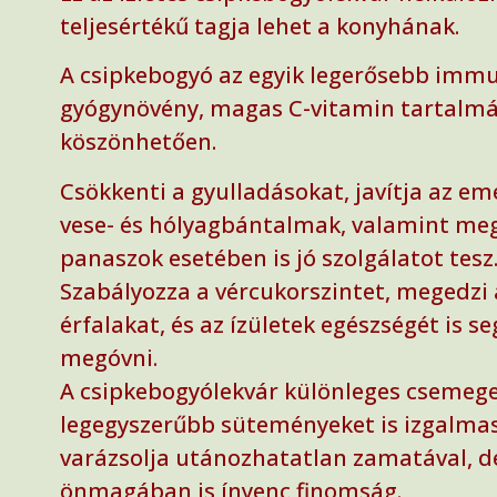
teljesértékű tagja lehet a konyhának.
A csipkebogyó az egyik legerősebb imm
gyógynövény, magas C-vitamin tartalm
köszönhetően.
Csökkenti a gyulladásokat, javítja az em
vese- és hólyagbántalmak, valamint me
panaszok esetében is jó szolgálatot tesz
Szabályozza a vércukorszintet, megedzi 
érfalakat, és az ízületek egészségét is se
megóvni.
A csipkebogyólekvár különleges csemege
legegyszerűbb süteményeket is izgalma
varázsolja utánozhatatlan zamatával, d
önmagában is ínyenc finomság.