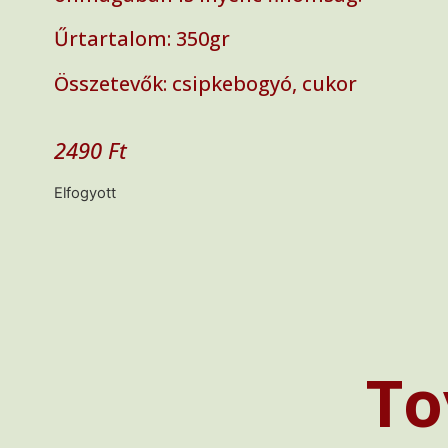
Űrtartalom: 350gr
Összetevők: csipkebogyó, cukor
2490
Ft
Elfogyott
To