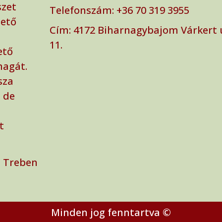
szet
Telefonszám: ‭+36 70 319 3955‬
zető
Cím: ‭4172 Biharnagybajom Várkert 
11.
ető
magát.
sza
 de
t
 Treben
Minden jog fenntartva ©