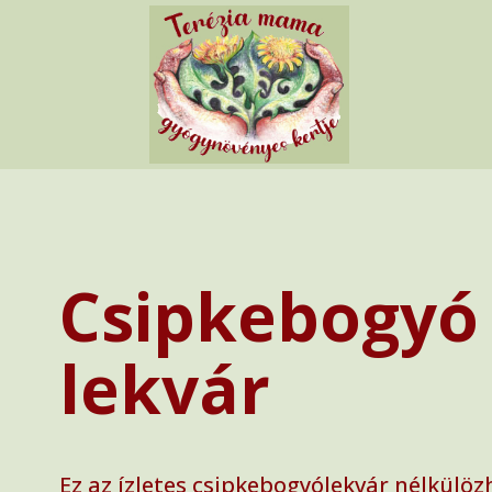
Csipkebogyó
lekvár
Ez az ízletes csipkebogyólekvár nélkülöz