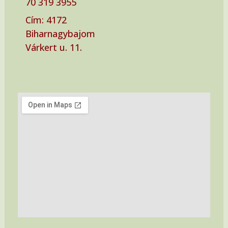
70 319 3955‬
Cím: ‭4172
Biharnagybajom
Várkert u. 11.