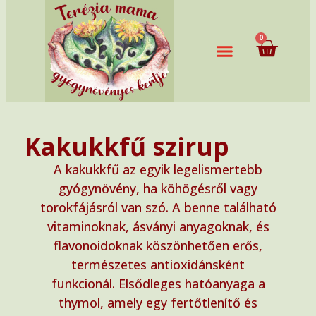
0
Kakukkfű szirup
A kakukkfű az egyik legelismertebb
gyógynövény, ha köhögésről vagy
torokfájásról van szó. A benne található
vitaminoknak, ásványi anyagoknak, és
flavonoidoknak köszönhetően erős,
természetes antioxidánsként
funkcionál. Elsődleges hatóanyaga a
thymol, amely egy fertőtlenítő és