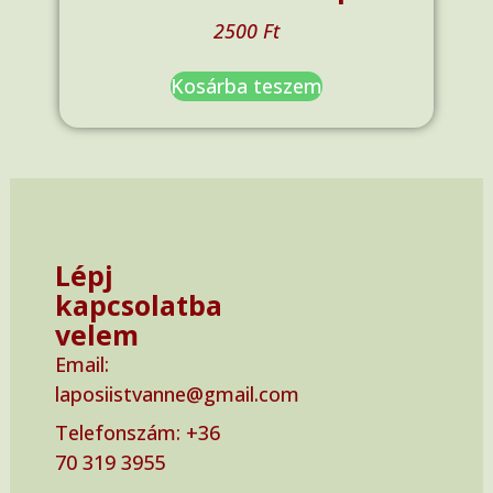
2500
Ft
Kosárba teszem
Lépj
kapcsolatba
velem
Email:
laposiistvanne@gmail.com
Telefonszám: ‭+36
70 319 3955‬