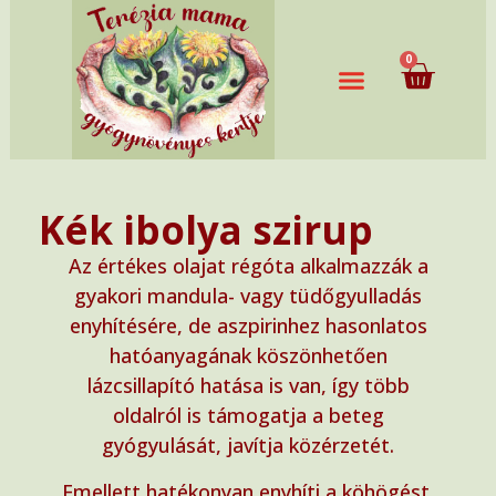
0
Kék ibolya szirup
Az értékes olajat régóta alkalmazzák a
gyakori mandula- vagy tüdőgyulladás
enyhítésére, de aszpirinhez hasonlatos
hatóanyagának köszönhetően
lázcsillapító hatása is van, így több
oldalról is támogatja a beteg
gyógyulását, javítja közérzetét.
Emellett hatékonyan enyhíti a köhögést,