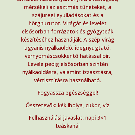
mérsékeli az asztmás tüneteket, a
szájüregi gyulladásokat és a
hörghurutot. Virágát és levelét
elsősorban forrázatok és gyógyteák
készítéséhez használják. A szép virág
ugyanis nyálkaoldó, idegnyugtató,
vérnyomáscsökkentő hatással bír.
Levele pedig elsősorban szintén
nyálkaoldásra, valamint izzasztásra,
vértisztításra használható.
Fogyassza egészséggel!
Összetevők: kék ibolya, cukor, víz
Felhasználási javaslat: napi 3×1
teáskanál