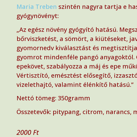
Maria Treben
szintén nagyra tartja e h
gyógynövényt:
„Az egész növény gyógyító hatású. Megsz
bőrviszketést, a sömört, a kiütéseket, jav
gyomornedv kiválasztást és megtisztítja
gyomrot mindenféle pangó anyagoktól. 
epekövet, szabályozza a máj és epe műk
Vértisztító, emésztést elősegítő, izzaszt
vizelethajtó, valamint élénkítő hatású.”
Nettó tömeg: 350gramm
Összetevők: pitypang, citrom, narancs, m
2000
Ft