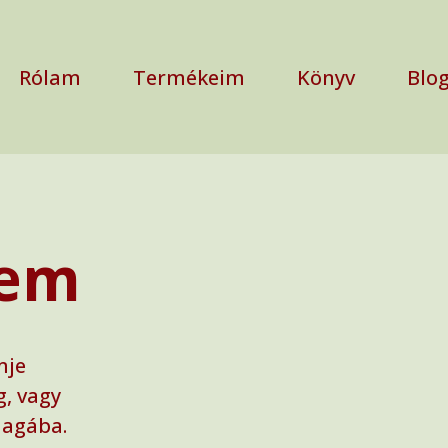
Rólam
Termékeim
Könyv
Blo
sem
mje
g, vagy
magába.