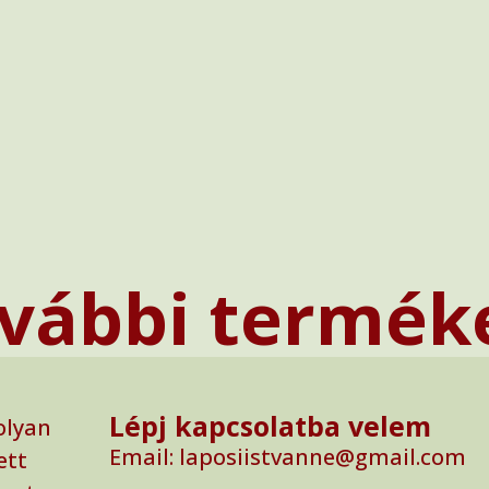
vábbi termék
Lépj kapcsolatba velem
olyan
Email: laposiistvanne@gmail.com
ett