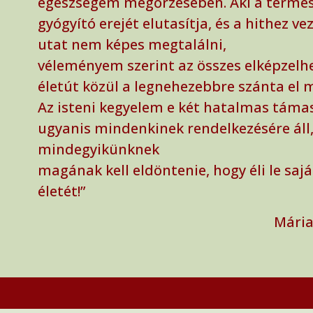
egészségem megőrzésében. Aki a termé
gyógyító erejét elutasítja, és a hithez ve
utat nem képes megtalálni,
véleményem szerint az összes elképzelh
életút közül a legnehezebbre szánta el 
Az isteni kegyelem e két hatalmas táma
ugyanis mindenkinek rendelkezésére áll,
mindegyikünknek
magának kell eldöntenie, hogy éli le sajá
életét!”
Mária