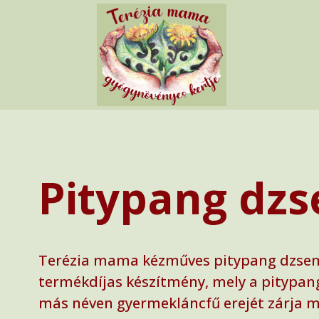
Pitypang dz
Terézia mama kézműves pitypang dzse
termékdíjas készítmény, mely a pitypan
más néven gyermekláncfű erejét zárja 