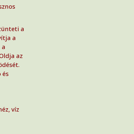
asznos
ünteti a
ítja a
 a
Oldja az
ödését.
ó és
éz, víz