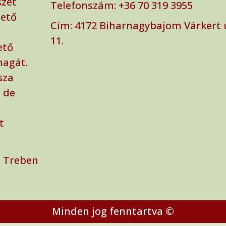
szet
Telefonszám: ‭+36 70 319 3955‬
zető
Cím: ‭4172 Biharnagybajom Várkert 
11.
ető
magát.
sza
 de
t
 Treben
Minden jog fenntartva ©