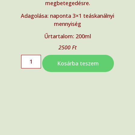
megbetegedésre.
Adagolása: naponta 3×1 teáskanálnyi
mennyiség
Űrtartalom: 200ml
2500
Ft
Kosárba teszem