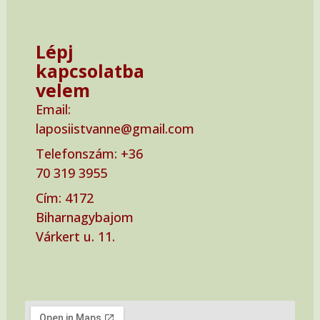
Lépj
kapcsolatba
velem
Email:
laposiistvanne@gmail.com
Telefonszám: ‭+36
70 319 3955‬
Cím: ‭4172
Biharnagybajom
Várkert u. 11.