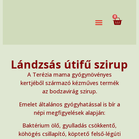
0
Lándzsás útifű szirup
A Terézia mama gyógynövényes
kertjéből származó kézműves termék
az bodzavirág szirup.
Emelet általános gyógyhatással is bír a
népi megfigyelések alapján:
Baktérium ölő, gyulladás csökkentő,
köhögés csillapító, köptető felső-légúti