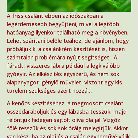
A friss csalánt ebben az időszakban a
legérdemesebb begyűjteni, mivel a legtöbb
hatóanyag ilyenkor található meg a növényben.
Lehet szárítani belőle teához, de ajánlom, hogy
próbáljuk ki a csalánkrém készítését is, hiszen
számtalan problémára nyújt segítséget. A
fáradt, visszeres lábra például a legkiválóbb
gyógyír. Az elkészítés egyszerű, és nem sok
alapanyagot igénylő művelet, viszont egy kis
türelem szükséges azért hozzá…
A kenőcs készítéséhez a megmosott csalánt
összedaraboljuk és egy lábasba tesszük, majd
felöntjük hidegen sajtolt olíva olajjal. Vízgőz
fölé tesszük és sok sok óráig melegítjük. Akkor
van kész, ha az olaj és a csalán egyneművé válik.