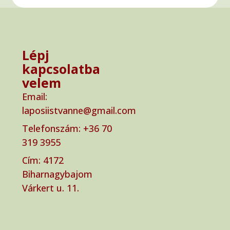
Lépj
kapcsolatba
velem
Email:
laposiistvanne@gmail.com
Telefonszám: ‭+36 70
319 3955‬
Cím: ‭4172
Biharnagybajom
Várkert u. 11.