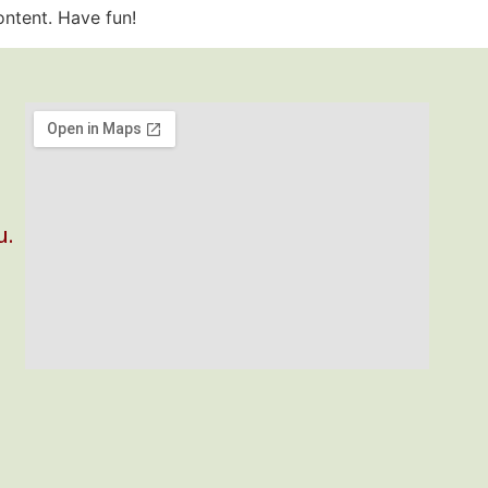
ontent. Have fun!
u.