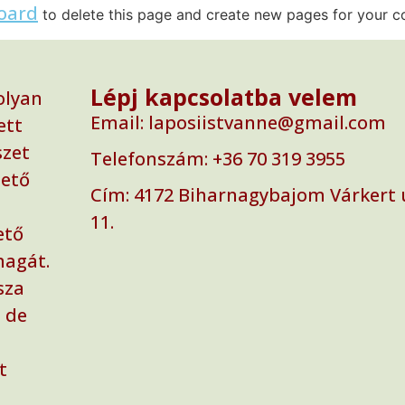
oard
to delete this page and create new pages for your c
Lépj kapcsolatba velem
olyan
Email: laposiistvanne@gmail.com
ett
szet
Telefonszám: ‭+36 70 319 3955‬
zető
Cím: ‭4172 Biharnagybajom Várkert 
11.
ető
magát.
sza
 de
t