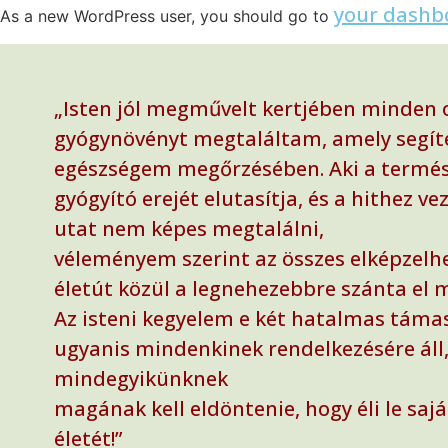
your dashb
As a new WordPress user, you should go to
„Isten jól megművelt kertjében minden 
gyógynövényt megtaláltam, amely segít
egészségem megőrzésében. Aki a termé
gyógyító erejét elutasítja, és a hithez ve
utat nem képes megtalálni,
véleményem szerint az összes elképzelh
életút közül a legnehezebbre szánta el 
Az isteni kegyelem e két hatalmas táma
ugyanis mindenkinek rendelkezésére áll,
mindegyikünknek
magának kell eldöntenie, hogy éli le sajá
életét!”