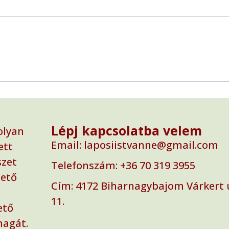
Lépj kapcsolatba velem
olyan
Email: laposiistvanne@gmail.com
ett
szet
Telefonszám: ‭+36 70 319 3955‬
zető
Cím: ‭4172 Biharnagybajom Várkert 
11.
ető
magát.