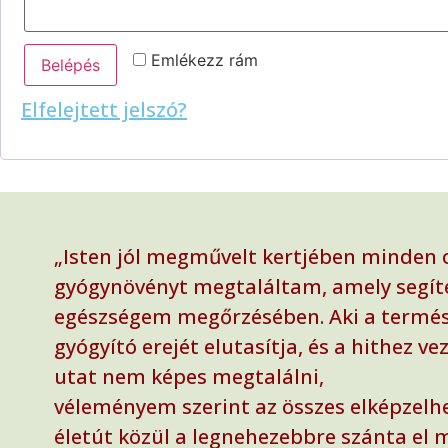
Emlékezz rám
Belépés
Elfelejtett jelszó?
„Isten jól megművelt kertjében minden 
gyógynövényt megtaláltam, amely segít
egészségem megőrzésében. Aki a termé
gyógyító erejét elutasítja, és a hithez ve
utat nem képes megtalálni,
véleményem szerint az összes elképzelh
életút közül a legnehezebbre szánta el 